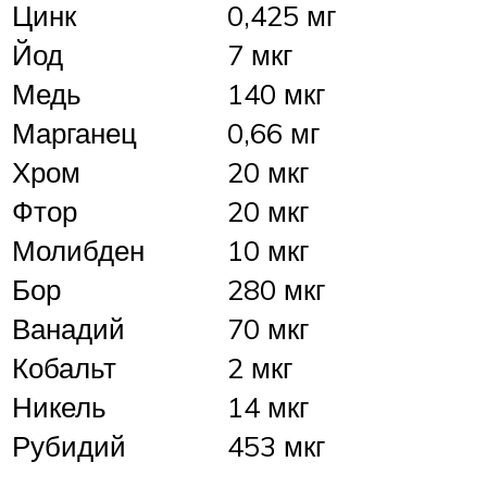
Цинк
0,425 мг
Йод
7 мкг
Медь
140 мкг
Марганец
0,66 мг
Хром
20 мкг
Фтор
20 мкг
Молибден
10 мкг
Бор
280 мкг
Ванадий
70 мкг
Кобальт
2 мкг
Никель
14 мкг
Рубидий
453 мкг