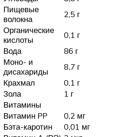
Пищевые
2,5 г
волокна
Органические
0,1 г
кислоты
Вода
86 г
Моно- и
8,7 г
дисахариды
Крахмал
0,1 г
Зола
1 г
Витамины
Витамин PP
0,2 мг
Бэта-каротин
0,01 мг