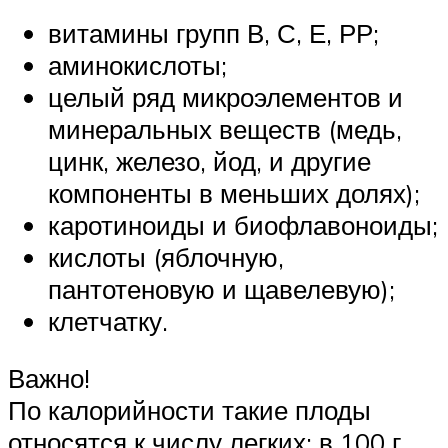
витамины групп В, С, Е, РР;
аминокислоты;
целый ряд микроэлементов и
минеральных веществ (медь,
цинк, железо, йод, и другие
компоненты в меньших долях);
каротиноиды и биофлавоноиды;
кислоты (яблочную,
пантотеновую и щавелевую);
клетчатку.
Важно!
По калорийности такие плоды
относятся к числу легких: в 100 г