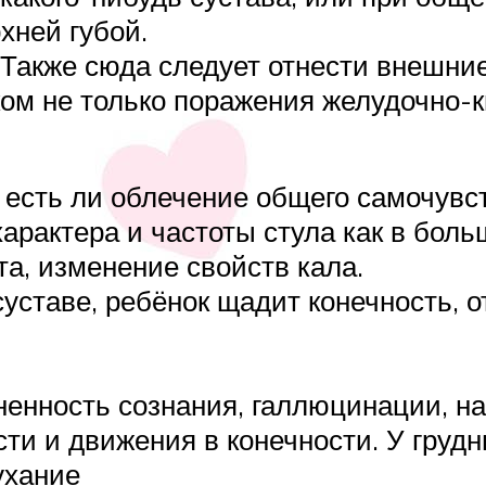
хней губой.
 Также сюда следует отнести внешни
ом не только поражения желудочно-к
 есть ли облечение общего самочувс
характера и частоты стула как в боль
та, изменение свойств кала.
суставе, ребёнок щадит конечность, 
ненность сознания, галлюцинации, н
сти и движения в конечности. У грудн
ухание