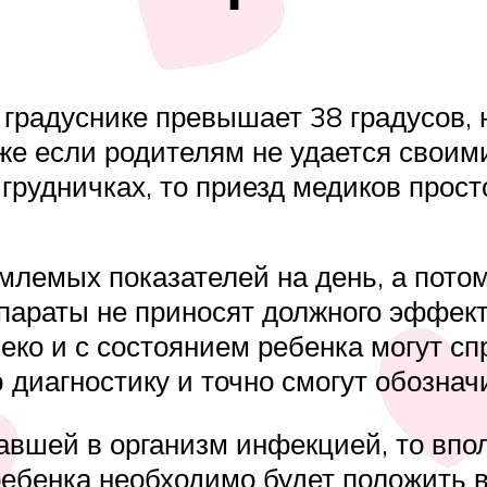
 градуснике превышает 38 градусов, н
кже если родителям не удается своим
грудничках, то приезд медиков прост
лемых показателей на день, а потом 
араты не приносят должного эффект
о и с состоянием ребенка могут спр
диагностику и точно смогут обозначи
авшей в организм инфекцией, то впо
ебенка необходимо будет положить в