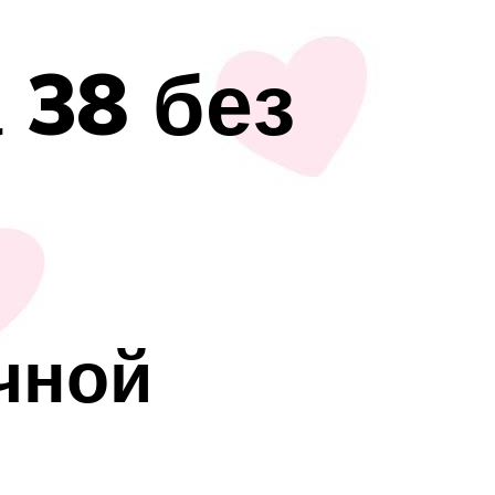
 38 без
чной