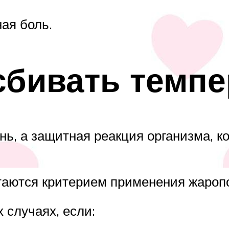
ая боль.
сбивать темпе
ь, а защитная реакция организма, к
итаются критерием применения жаро
 случаях, если: