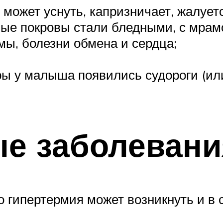
е может уснуть, капризничает, жалует
жные покровы стали бледными, с мра
мы, болезни обмена и сердца;
ы у малыша появились судороги (или
е заболевани
о гипертермия может возникнуть и в