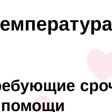
температура
ребующие сро
 помощи