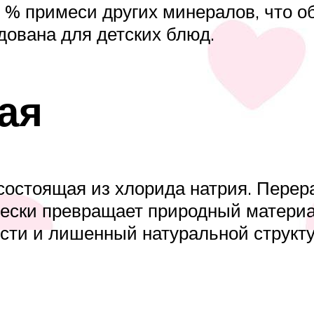
2 % примеси других минералов, что о
дована для детских блюд.
ая
состоящая из хлорида натрия. Перер
чески превращает природный материа
ти и лишенный натуральной структу