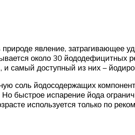
 природе явление, затрагивающее уд
тывается около 30 йододефицитных р
, и самый доступный из них – йодиро
ную соль йодосодержащих компоненто
. Но быстрое испарение йода огран
зрасте используется только по реко