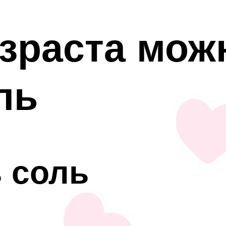
озраста мож
ль
 соль