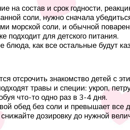
е на состав и срок годности, реакци
нной соли, нужно сначала убедиться
ами морской соли, и обычной поварен
е подходит для детского питания.
е блюда, как все остальные будут ка
ся отсрочить знакомство детей с эт
дходят травы и специи: укроп, петру
буя что-то одно раз в 3-4 дня.
свой обед без соли и превышает все
о снижайте дозировку до нужной вели