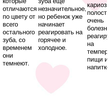
которые
зуба еще
кариоз
отличаются
незначительное,
полость
по цвету от
но ребенок уже
очень
всего
начинает
болезн
остального
реагировать на
реагир
зуба, со
горячее и
на
временем
холодное.
темпер
они
пищи и
темнеют.
напитко