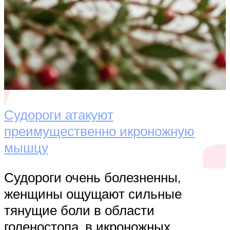
Судороги атакуют
преимущественно икроножную
мышцу
Судороги очень болезненны,
женщины ощущают сильные
тянущие боли в области
голеностопа, в икроножных