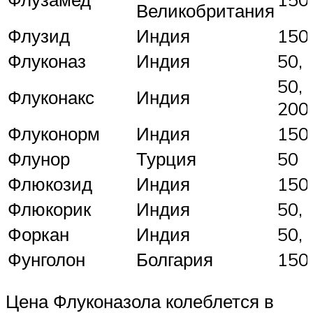
Великобритания
Флузид
Индия
150
Флуконаз
Индия
50, 
50, 
Флуконакс
Индия
200
Флуконорм
Индия
150
Флунор
Турция
50
Флюкозид
Индия
150
Флюкорик
Индия
50, 
Форкан
Индия
50, 
Фунголон
Болгария
150
Цена Флуконазола колеблется в