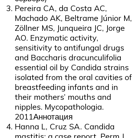
Pereira CA, da Costa AC,
Machado AK, Beltrame Júnior M,
Zöllner MS, Junqueira JC, Jorge
AO. Enzymatic activity,
sensitivity to antifungal drugs
and Baccharis dracunculifolia
essential oil by Candida strains
isolated from the oral cavities of
breastfeeding infants and in
their mothers’ mouths and
nipples. Mycopathologia.
2011Аннотация
Hanna L, Cruz SA. Candida
mastitis: a case report. Perm J.