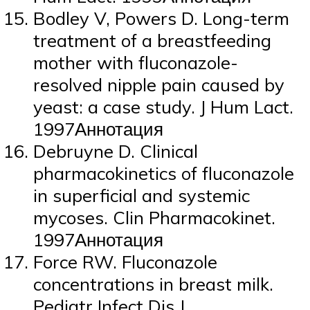
Bodley V, Powers D. Long-term
treatment of a breastfeeding
mother with fluconazole-
resolved nipple pain caused by
yeast: a case study. J Hum Lact.
1997Аннотация
Debruyne D. Clinical
pharmacokinetics of fluconazole
in superficial and systemic
mycoses. Clin Pharmacokinet.
1997Аннотация
Force RW. Fluconazole
concentrations in breast milk.
Pediatr Infect Dis J.