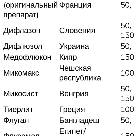
(оригинальный
Франция
50, 
препарат)
50, 
Дифлазон
Словения
150
Дифлюзол
Украина
50, 
Медофлюкон
Кипр
150
Чешская
Микомакс
100
республика
50, 
Микосист
Венгрия
150
Тиерлит
Греция
100
Флугал
Бангладеш
50, 
Египет/
Флузамед
150