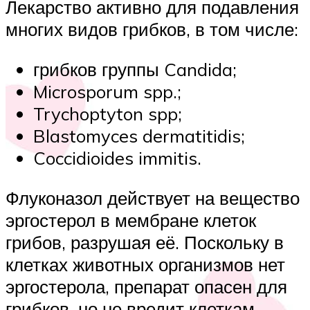
Лекарство активно для подавления
многих видов грибков, в том числе:
грибков группы Candida;
Microsporum spp.;
Trychoptyton spp;
Blastomyces dermatitidis;
Coccidioides immitis.
Флуконазол действует на вещество
эргостерол в мембране клеток
грибов, разрушая её. Поскольку в
клетках животных организмов нет
эргостерола, препарат опасен для
грибков, но не вредит клеткам