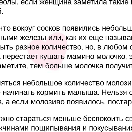
еолы, если женщина заметила такие 
.
что вокруг сосков появились неболь
ыми железы или, как их еще называю
ть разное количество, но, в любом 
ок перестает кушать мамино молочко,
аметите, тем больше молочка получи
еляться небольшое количество молоз
е начинать кормить малыша. Нельзя 
в, а если молозиво появилось, пост
но стараться меньше беспокоить св
жчинами пощипывания и покусывания