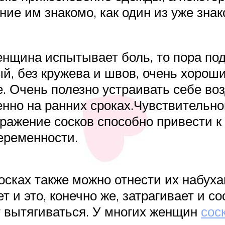
ние им знакомо, как один из уже зн
енщина испытывает боль, то пора под
й, без кружева и швов, очень хорош
ее. Очень полезно устраивать себе в
енно на ранних сроках.Чувствительно
ражение сосков способно привести к
еременности.
осках также можно отнести их набух
т и это, конечно же, затрагивает и с
 вытягиваться. У многих женщин
сос