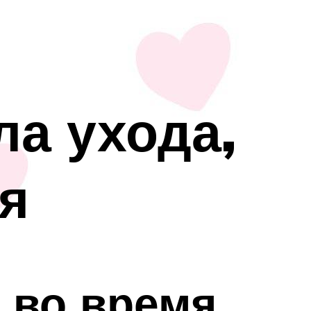
ла ухода,
я
 во время