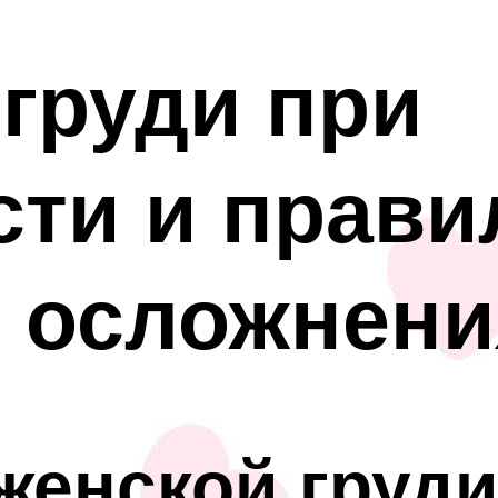
груди при
ти и прави
 осложнени
женской груди