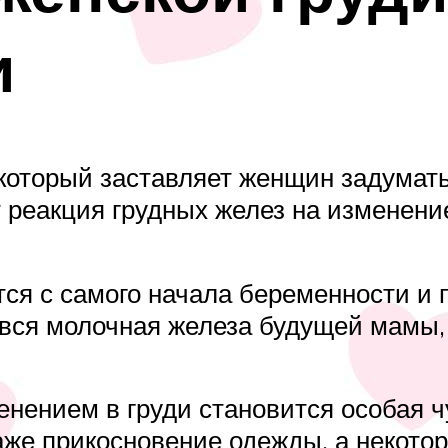
и
который заставляет женщин задумать
т реакция грудных желез на изменени
ся с самого начала беременности и
ся молочная железа будущей мамы, 
ением в груди становится особая чу
же прикосновение одежды, а некотор