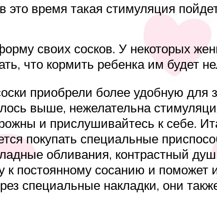
 в это время такая стимуляция пойдет
форму своих сосков. У некоторых же
ать, что кормить ребенка им будет не
 соски приобрели более удобную для
рилось выше, нежелательна стимуляци
рожны и прислушивайтесь к себе. Ит
тся покупать специальные приспосо
охладные обливания, контрастный душ
жу к постоянному сосанию и поможет 
ерез специальные накладки, они так