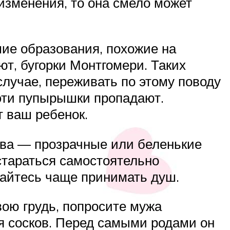
изменения, то она смело может
шие образования, похожие на
т, бугорки Монтгомери. Таких
случае, переживать по этому поводу
 эти пупырышки пропадают.
т ваш ребенок.
ива — прозрачные или беленькие
стараться самостоятельно
арайтесь чаще принимать душ.
ою грудь, попросите мужа
 сосков. Перед самыми родами он