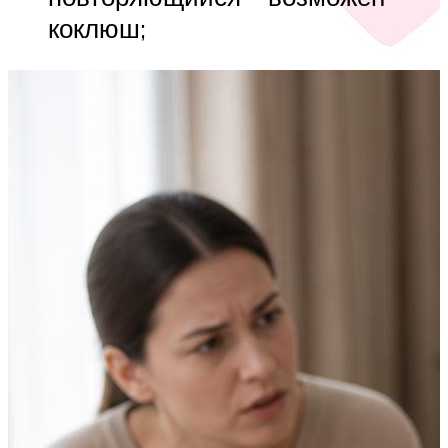
коклюш;