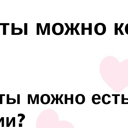
кты можно 
ты можно ест
ии?