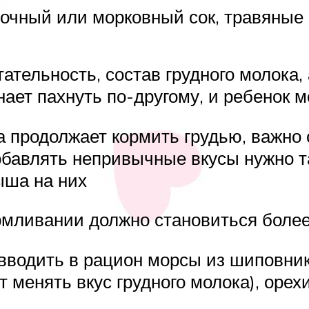
лочный или морковный сок, травяные 
тельность, состав грудного молока, а
нает пахнуть по-другому, и ребенок м
на продолжает кормить грудью, важно
бавлять непривычные вкусы нужно так
ыша на них
рмливании должно становиться боле
водить в рацион морсы из шиповника
 менять вкус грудного молока), орех