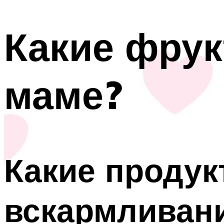
Какие фру
маме?
Какие продук
вскармливан