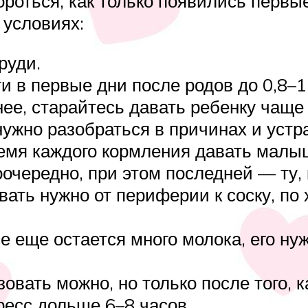
ороться, как только появились перв
 условиях:
руди.
 в первые дни после родов до 0,8–1 
ее, старайтесь давать ребенку чаще
ужно разобраться в причинах и устра
емя каждого кормления давать малыш
очередно, при этом последней — ту,
ать нужно от периферии к соску, по 
.
е еще остается много молока, его н
вать можно, но только после того, к
ресс дольше 6–8 часов.