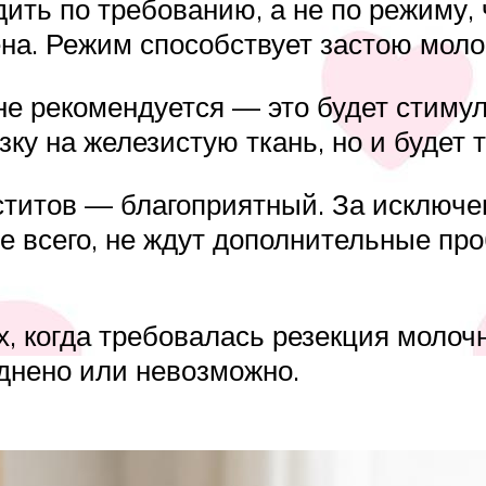
ить по требованию, а не по режиму,
на. Режим способствует застою моло
не рекомендуется — это будет стим
узку на железистую ткань, но и будет
аститов — благоприятный. За исключ
е всего, не ждут дополнительные п
х, когда требовалась резекция молоч
днено или невозможно.