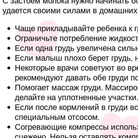
С застоем молока нужно начинать б
удается своими силами в домашних
Чаще прикладывайте ребенка к г
Ограничьте потребление жидкости
Если одна грудь увеличена сильн
Если малыш плохо берет грудь, н
Некоторые врачи советуют во вр
рекомендуют давать обе груди по
Помогает массаж груди. Массиров
делайте на уплотненные участки
Если после кормлений в груди вс
специальным отсосом.
Согревающие компрессы использо
сцежено. Нельзя оставлять комп