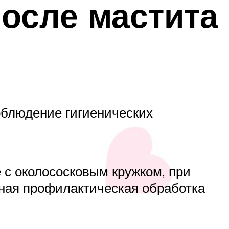
после мастита
облюдение гигиенических
 с околососковым кружком, при
ьная профилактическая обработка