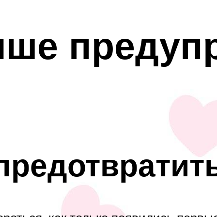
чше предуп
 предотвратит