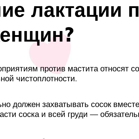
ие лактации 
женщин?
приятиям против мастита относят с
ной чистоплотности.
ьно должен захватывать сосок вместе
асти соска и всей груди — обязател