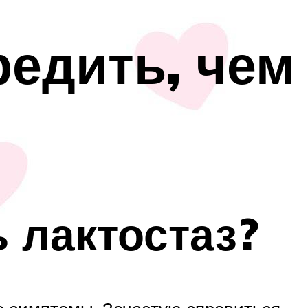
редить, чем
ь лактостаз?