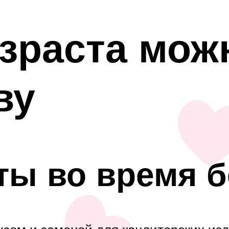
озраста мож
ву
ты во время 