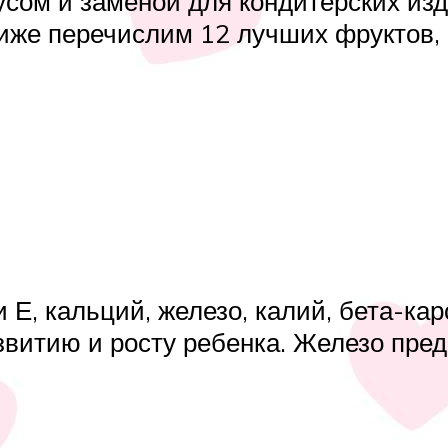
усом и заменой для кондитерских из
иже перечислим 12 лучших фруктов,
 Е, кальций, железо, калий, бета-кар
витию и росту ребенка. Железо пре