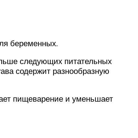
для беременных.
ольше следующих питательных
уава содержит разнообразную
ает пищеварение и уменьшает