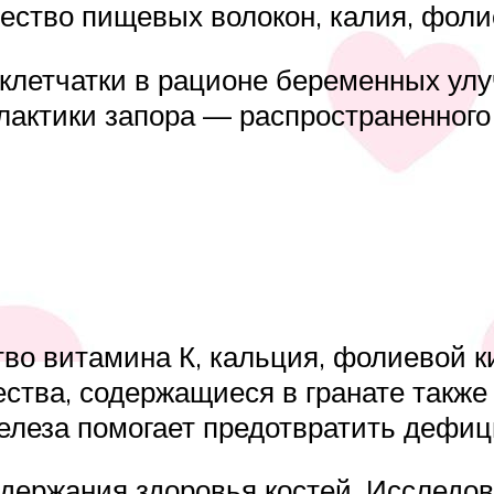
ество пищевых волокон, калия, фоли
клетчатки в рационе беременных улу
лактики запора — распространенного
во витамина К, кальция, фолиевой к
ства, содержащиеся в гранате такж
железа помогает предотвратить дефиц
держания здоровья костей. Исследов