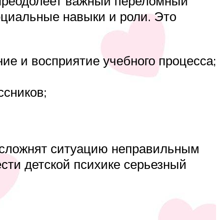
 преодолеет важный переломный
оциальные навыки и роли. Это
ие и восприятие учебного процесса;
ссников;
 усложнят ситуацию неправильным
сти детской психике серьезный