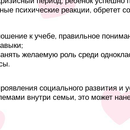
 кризисный период, ребенок успешно
ые психические реакции, обретет с
ошение к учебе, правильное пониман
авыки;
 занять желаемую роль среди однокла
сы.
 проявления социального развития и
емами внутри семьи, это может нане