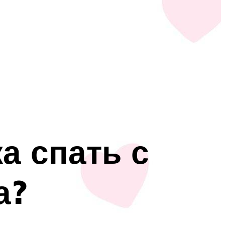
а спать с
а?