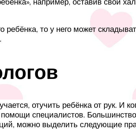
ебёнка», например, оставив свой хал
о ребёнка, то у него может складыват
.
ологов
учается, отучить ребёнка от рук. И к
 к помощи специалистов. Большинств
аций, можно выделить следующие пр