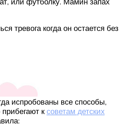
ат, или футболку. Мамин запах
ься тревога когда он остается без
огда испробованы все способы,
о прибегают к
советам детских
авила: