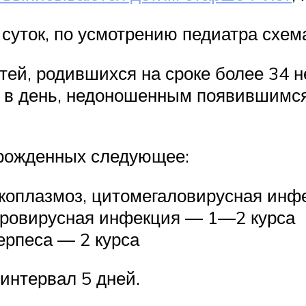
 суток, по усмотрению педиатра схем
ей, родившихся на сроке более 34 
а в день, недоношенным появившимся
орожденных следующее:
икоплазмоз, цитомегаловирусная ин
теровирусная инфекция — 1—2 курса
ерпеса — 2 курса
интервал 5 дней.