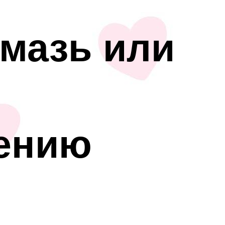
мазь или
нению
ы