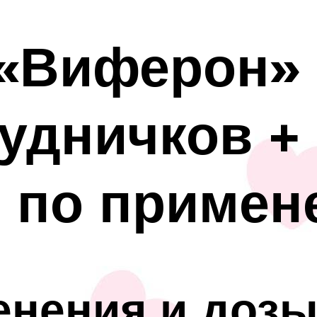
 «Виферон» 
рудничков +
я по приме
енения и доз