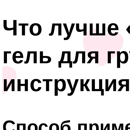
Что лучше
гель для г
инструкци
Способ прим