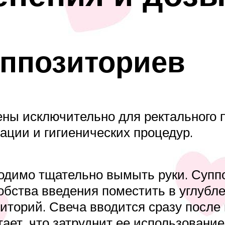
ппозиториев
ны исключительно для ректального п
ации и гигиенических процедур.
одимо тщательно вымыть руки. Супп
обства введения поместить в углубл
иторий. Свеча вводится сразу после 
ает, что затруднит ее использование