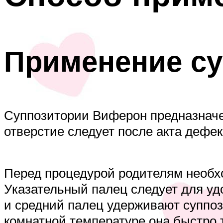
Применение су
Суппозитории Виферон предназначе
отверстие следует после акта дефек
Перед процедурой родителям необх
Указательный палец следует для уд
и средний палец удерживают суппоз
комнатной температуре она быстро т