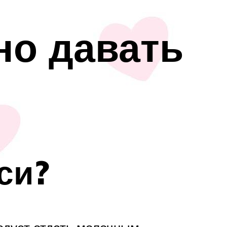
но давать
си?