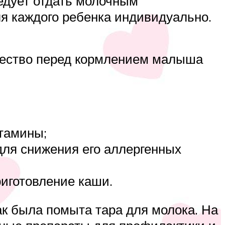
едует отдать молочным
я каждого ребенка индивидуально.
щество перед кормлением малыша
тамины;
для снижения его аллергенных
риготовление каши.
как была помыта тара для молока. На