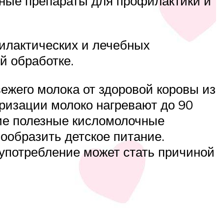
нные препараты для профилактики и
филактических и лечебных
й обработке.
ежего молока от здоровой коровы из
еризации молоко нагревают до 90
гие полезные кисломолочные
нообразить детское питание.
о употребление может стать причиной