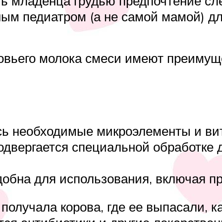
ть младенца грудью предпочтение сл
ым педиатром (а не самой мамой) дл
ровьего молока смеси имеют преиму
сь необходимые микроэлементы и ви
подвергается специальной обработке 
удобна для использования, включая п
а получала корова, где ее выпасали, 