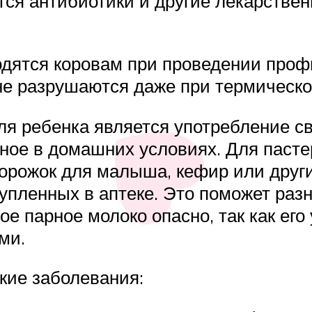
ся антибиотики и другие лекарстве
одятся коровам при проведении про
не разрушаются даже при термическо
я ребенка является употребление св
нное в домашних условиях. Для паст
творожок для малыша, кефир или дру
упленных в аптеке. Это поможет раз
е парное молоко опасно, так как ег
ми.
кие заболевания: