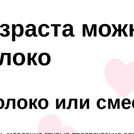
озраста мож
локо
олоко или сме