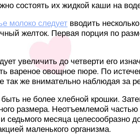
жно состоять их жидкой каши на вод
ье молоко следует
вводить несколько 
чный желток. Первая порция по раз
дует увеличить до четверти его изн
ь вареное овощное пюре. По истече
се так же внимательно наблюдая за р
быть не более хлебной крошки. Зате
льного размера. Неотъемлемой часть
и седьмого месяца целесообразно до
акцией маленького организма.