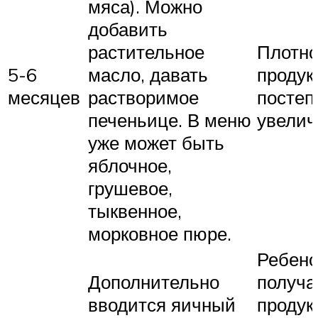
мяса). Можно
добавить
растительное
Плотно
5-6
масло, давать
продук
месяцев
растворимое
постеп
печеньице. В меню
увелич
уже может быть
яблочное,
грушевое,
тыквенное,
морковное пюре.
Ребено
Дополнительно
получа
вводится яичный
продук