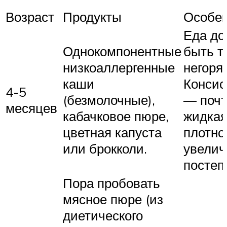
Возраст
Продукты
Особе
Еда д
Однокомпонентные
быть т
низкоаллергенные
негоря
каши
Консис
4-5
(безмолочные),
— поч
месяцев
кабачковое пюре,
жидкая
цветная капуста
плотно
или брокколи.
увелич
постеп
Пора пробовать
мясное пюре (из
диетического