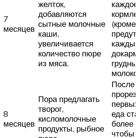
желток,
каждое
добавляются
кормле
7
сытные молочные
(кроме
месяцев
каши,
предут
увеличивается
каждый
количество пюре
докарм
из мяса.
грудн
молоко
После
прорез
Пора предлагать
первых
творог,
8
еда ст
кисломолочные
месяцев
более 
продукты, рыбное
чтобы 