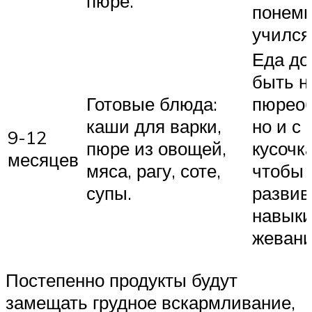
пюре.
понемн
учился
Еда до
быть н
Готовые блюда:
пюреоб
каши для варки,
но и с
9-12
пюре из овощей,
кусочк
месяцев
мяса, рагу, соте,
чтобы
супы.
развив
навык
жевани
Постепенно продукты будут
замещать грудное вскармливание,