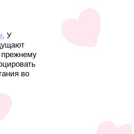
м
. У
ощущают
о прежнему
оцировать
тания во