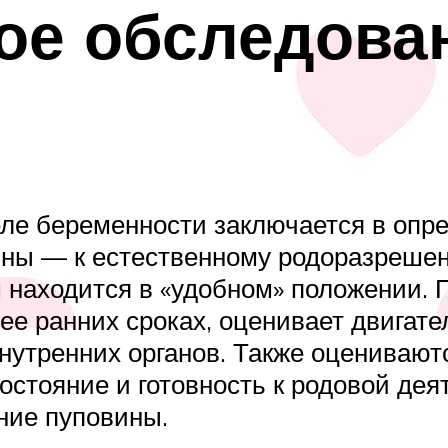
ое обследован
ле беременности заключается в опр
ины — к естественному родоразрешен
 находится в «удобном» положении. 
лее ранних сроках, оценивает двигат
нутренних органов. Также оценивают
остояние и готовность к родовой дея
ние пуповины.