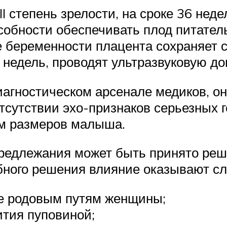
I степень зрелости, на сроке 36 недел
особности обеспечивать плод питате
е беременности плацента сохраняет с
5 недель, проводят ультразвуковую д
иагностическом арсенале медиков, он
тсутствии эхо-признаков серьезных 
ам размеров малыша.
предлежания может быть принято ре
бного решения влияние оказывают с
вие родовым путям женщины;
ития пуповиной;