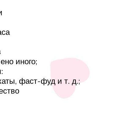
и
аса
в
ено иного;
:
ты, фаст-фуд и т. д.;
ество