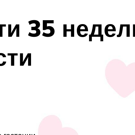
и 35 недел
сти